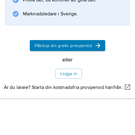
Prova det, du kommer att gilla det!
bland annat vid Norra Kärr nära Gränna
Marknadsledare i Sverige.
(Jönköpings län). Andra förekomster är
Magnet Cove (Arkansas, USA), Kolahalvön
(Ryssland), Pilansberg (Transvaal) och södra
Grönland.
Påbörja din gratis provperiod
eller
Information om artikeln
Logga in
Är du lärare? Starta din kostnadsfria provperiod härifrån.