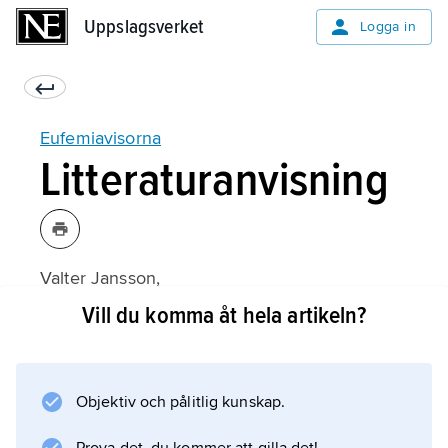
Uppslagsverket
Uppslagsverket
Logga in
Eufemiavisorna
Litteraturanvisning
Valter Jansson,
Eufemiavisorna
Vill du komma åt hela artikeln?
(1945);
Objektiv och pålitlig kunskap.
Information om artikeln