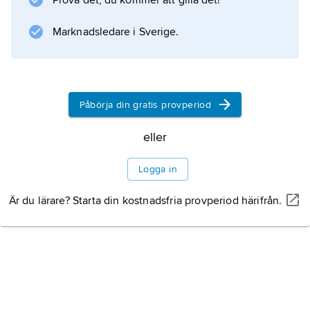
Prova det, du kommer att gilla det!
Marknadsledare i Sverige.
Påbörja din gratis provperiod
eller
Logga in
Är du lärare? Starta din kostnadsfria provperiod härifrån.