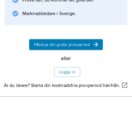
Prova det, du kommer att gilla det!
Information om artikeln
Marknadsledare i Sverige.
Påbörja din gratis provperiod
eller
Logga in
Är du lärare? Starta din kostnadsfria provperiod härifrån.