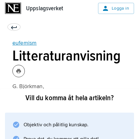
Uppslagsverket
Uppslagsverket
Logga in
eufemism
Litteraturanvisning
G. Björkman,
Eufemismen belyst med exempel ur nusvensk
Vill du komma åt hela artikeln?
prosa
(1937).
Objektiv och pålitlig kunskap.