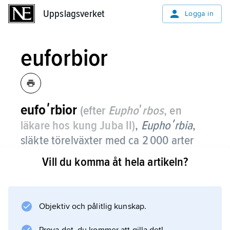
Uppslagsverket
Uppslagsverket
Logga in
euforbior
eufoʹrbior
(efter
Euphoʹrbos
, en
läkare hos kung Juba
II
)
,
Euphoʹrbia
,
släkte törelväxter med ca 2 000 arter
ett-, två- eller fleråriga örter, varav
Vill du komma åt hela artikeln?
många suckulenter, eller buskar och
träd, ibland lövfällande, ibland ständigt
gröna.
Objektiv och pålitlig kunskap.
Arterna är utbredda över hela jorden. Särskilt