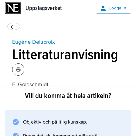
Uppslagsverket
Uppslagsverket
Logga in
Eugène Delacroix
Litteraturanvisning
E. Goldschmidt,
Delacroix og impressionismen
Vill du komma åt hela artikeln?
(1950).
Objektiv och pålitlig kunskap.
Information om artikeln