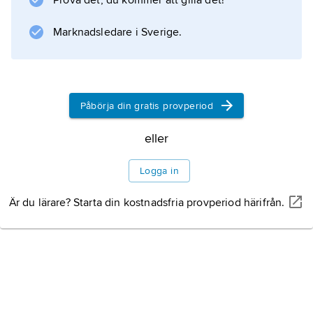
Prova det, du kommer att gilla det!
Marknadsledare i Sverige.
Påbörja din gratis provperiod
eller
Logga in
Är du lärare? Starta din kostnadsfria provperiod härifrån.