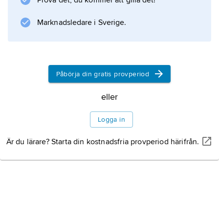
Prova det, du kommer att gilla det!
effektfulla inneslutningar i färger och guld.
Marknadsledare i Sverige.
Information om artikeln
Påbörja din gratis provperiod
eller
Logga in
Är du lärare? Starta din kostnadsfria provperiod härifrån.