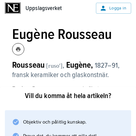
Uppslagsverket
Uppslagsverket
Logga in
Eugène Rousseau
Rousseau
Eugène,
,
1827–91,
[rusoʹ]
fransk keramiker och glaskonstnär.
Eugène Rousseau var en av de första som
Vill du komma åt hela artikeln?
influerades av östasiatisk konst. Han blev
känd för överfångsglas med graverade, ibland
också målade dekorer av landskap, blommor
med mera i japansk stil samt framför allt för
Objektiv och pålitlig kunskap.
tjockväggiga vaser i krackelerat glas med