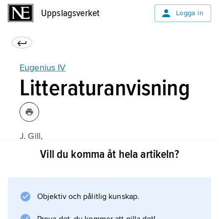
Uppslagsverket
Uppslagsverket
Logga in
Eugenius IV
Litteraturanvisning
J. Gill,
Eugenius IV: Pope of Christian Union
Vill du komma åt hela artikeln?
(1962).
Objektiv och pålitlig kunskap.
Information om artikeln