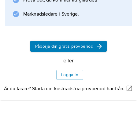
Prova det, du kommer att gilla det!
Marknadsledare i Sverige.
Påbörja din gratis provperiod
eller
Logga in
Är du lärare? Starta din kostnadsfria provperiod härifrån.