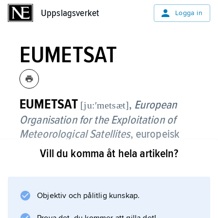
Uppslagsverket
Uppslagsverket
Logga in
EUMETSAT
EUMETSAT
,
European
[ju:ʹmetsæt]
Organisation for the Exploitation of
Meteorological Satellites
,
europeisk
mellanstatlig organisation för utveckling
Vill du komma åt hela artikeln?
och användning av meteorologiska
satelliter för övervakning och prognoser
av väder och klimat.
Objektiv och pålitlig kunskap.
EUMETSAT bildades 1986 av 19 länder och