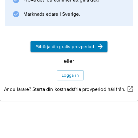
Prova det, du kommer att gilla det!
har (2010) 26 medlemsländer. Sverige är
sedan starten medlem i organisationen och
Marknadsledare i Sverige.
representeras av vädertjänsten SMHI.
Påbörja din gratis provperiod
Information om artikeln
eller
Logga in
Är du lärare? Starta din kostnadsfria provperiod härifrån.