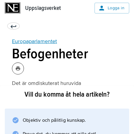
Uppslagsverket
Uppslagsverket
Logga in
Europaparlamentet
Befogenheter
Det är omdiskuterat huruvida
Europaparlamentet kan betraktas som ett
Vill du komma åt hela artikeln?
parlament i traditionell mening. Dess
lagstiftande befogenheter är alltjämt
kringskurna, och beskattningsrätten ligger i
Objektiv och pålitlig kunskap.
allt väsentligt kvar på nationell nivå. Icke desto
mindre har Europaparlamentet