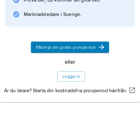
Prova det, du kommer att gilla det!
lagstiftningskompetens inom ett betydande
antal områden, och dessa har utökats i
Marknadsledare i Sverige.
samband med varje fördragsrevision, som
Påbörja din gratis provperiod
Information om artikeln
eller
Logga in
Är du lärare? Starta din kostnadsfria provperiod härifrån.