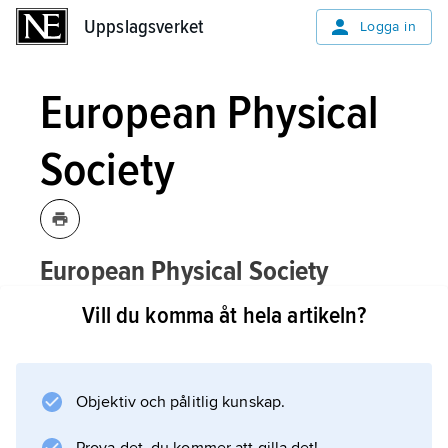
Uppslagsverket
Uppslagsverket
Logga in
European Physical
Society
European Physical Society
ə
i
,
EPS
,
det
[ju
rəpi:ənfiʹzikl səsa
ʹəti]
Vill du komma åt hela artikeln?
europeiska fysikersamfundet, grundat
1968.
Objektiv och pålitlig kunskap.
Sekretariat ligger i Mulhouse, Frankrike.
Samfundet har som huvudsaklig uppgift att