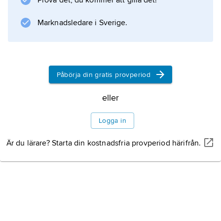
Prova det, du kommer att gilla det!
stimulera till samarbete mellan Europas
fysiker. Man ordnar konferenser, ger ut
Marknadsledare i Sverige.
vetenskapliga tidskrifter (t.ex. Europhysics
Letters, European Journal of Physics och en
medlemstidskrift, Europhysics News), prövar
nya vägar för samverkan med Europas
Påbörja din gratis provperiod
industri samt söker nya samarbetsformer med
eller
fysiker
Logga in
Är du lärare? Starta din kostnadsfria provperiod härifrån.
Information om artikeln