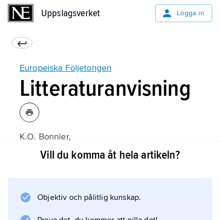
Uppslagsverket
Uppslagsverket
Logga in
Europeiska Följetongen
Litteraturanvisning
K.O. Bonnier,
Bonniers: En bokhandlarefamilj
Vill du komma åt hela artikeln?
1–3 (1930).
Objektiv och pålitlig kunskap.
Information om artikeln