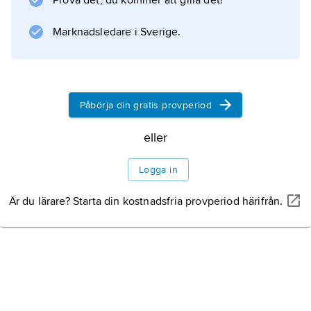
Prova det, du kommer att gilla det!
Marknadsledare i Sverige.
Påbörja din gratis provperiod
eller
Logga in
Är du lärare? Starta din kostnadsfria provperiod härifrån.