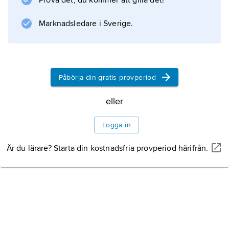
Prova det, du kommer att gilla det!
rötter är ätliga. Arten har odlats i Kina i 3 000
Marknadsledare i Sverige.
Information om artikeln
Påbörja din gratis provperiod
eller
Logga in
Är du lärare? Starta din kostnadsfria provperiod härifrån.