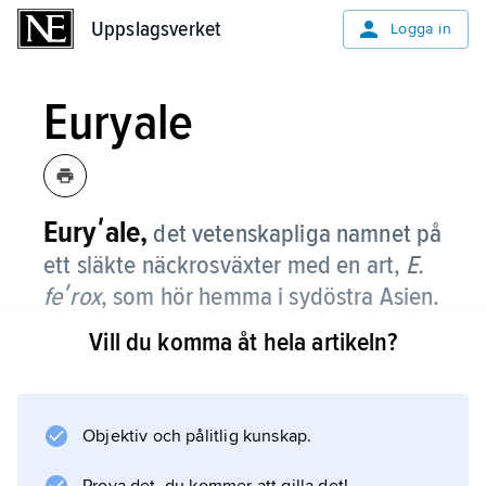
Uppslagsverket
Uppslagsverket
Logga in
Euryale
Euryʹale,
det vetenskapliga namnet på
ett släkte näckrosväxter med en art,
E.
feʹrox
, som hör hemma i sydöstra Asien.
Vill du komma åt hela artikeln?
Man har funnit fossil av arten i Europa. Den
har mycket stora flytblad och stora, violettröda
blommor. Fröna äts på många håll i Asien,
bl.a. i Kina och Japan. De torkas också och är
Objektiv och pålitlig kunskap.
en stärkelsekälla. Även unga stjälkar och