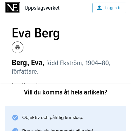
Uppslagsverket
Uppslagsverket
Logga in
Eva Berg
Berg, Eva,
född Ekström,
1904–80,
författare.
Eva Berg skrev romaner om
Vill du komma åt hela artikeln?
samlevnadsproblem med psykologiskt
nyanserade kvinnoskildringar, bl.a.
Ungt äktenskap
(1932),
Objektiv och pålitlig kunskap.
Ny kvinna