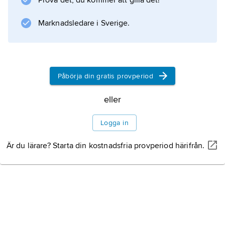
Prova det, du kommer att gilla det!
(1936) och
Lockrop om våren
Marknadsledare i Sverige.
(1939). I senare romaner,
Hjärtans fröjd
(1956) och
Gömma ringen
Påbörja din gratis provperiod
(1959), tillkommer ett religiöst inslag i
människoskildringen.
eller
Logga in
Är du lärare? Starta din kostnadsfria provperiod härifrån.
Information om artikeln