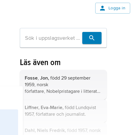
Logga in
Läs även om
Fosse
,
Jon,
född 29 september
1959, norsk
författare, Nobelpristagare i litteratur
2023.
Liffner, Eva-Marie,
född Lundqvist
1957, författare och journalist.
Dahl, Niels Fredrik,
född 1957, norsk