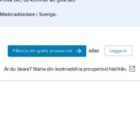
Prova det, du kommer att gilla det!
Marknadsledare i Sverige.
eller
Påbörja din gratis provperiod
Logga in
Är du lärare? Starta din kostnadsfria provperiod härifrån.