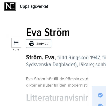
Uppslagsverket
Uppslagsverket
Eva Ström
Skriv ut
1
/
2
Ström, Eva,
född Ringskog 1947, för
Sydsvenska Dagbladet), läkare; sonhu
Eva Ström hör till de främsta av de poeter
dikter ansluter till den modernistiska tradit
Litteraturanvisning