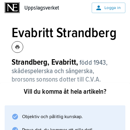
Uppslagsverket
Uppslagsverket
Logga in
Evabritt Strandberg
Strandberg, Evabritt,
född 1943,
skådespelerska och sångerska,
brorsons sonsons dotter till C.V.A.
Strandberg.
Vill du komma åt hela artikeln?
Evabritt Strandberg genomgick Dramatens
elevskola 1962–65 och debuterade i Alf
Sjöbergs uppsättning av Gombrowicz
Objektiv och pålitlig kunskap.
”Yvonne, prinsessa av Burgund” på Dramaten