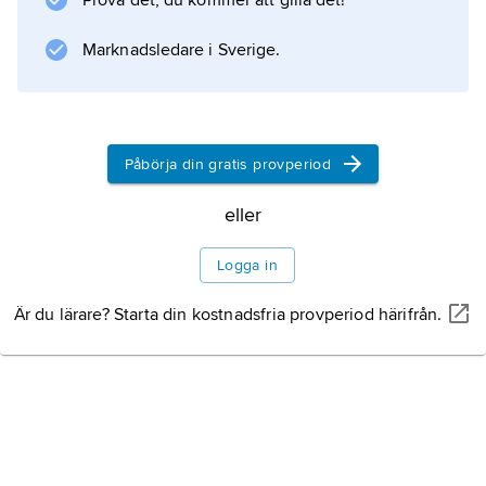
Prova det, du kommer att gilla det!
Marknadsledare i Sverige.
Information om artikeln
Påbörja din gratis provperiod
eller
Logga in
Är du lärare? Starta din kostnadsfria provperiod härifrån.