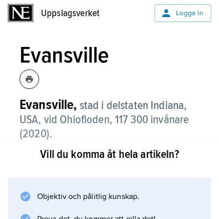
Uppslagsverket
Uppslagsverket
Logga in
Evansville
Evansville,
stad i delstaten Indiana,
USA, vid Ohiofloden, 117 300 invånare
(2020).
Vill du komma åt hela artikeln?
Evansville är en viktig flodhamn och
omlastningsplats samt centralort för sydvästra
Indiana och angränsande delar av Kentucky
och Illinois, ett område som har bördig
Objektiv och pålitlig kunskap.
jordbruksmark samt kol- och oljetillgångar.