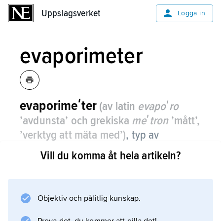
Uppslagsverket
Uppslagsverket
Logga in
evaporimeter
evaporimeʹter
(av latin
evapoʹro
’avdunsta’ och grekiska
meʹtron
’mått’,
’verktyg att mäta med’)
,
typ av
avdunstningsmätare
som registrerar
Vill du komma åt hela artikeln?
vattenförlusten från ett kärl.
Förlusten anses ge ett mått på den potentiella
avdunstningen. Genom erfarenhetsmässiga
Objektiv och pålitlig kunskap.
samband relateras denna till den verkliga