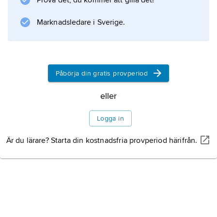
Prova det, du kommer att gilla det!
avdunstningen på platsen.
Marknadsledare i Sverige.
Information om artikeln
Påbörja din gratis provperiod
eller
Logga in
Är du lärare? Starta din kostnadsfria provperiod härifrån.