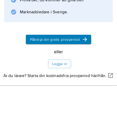
Prova det, du kommer att gilla det!
bakom illegala protester bland landets
kokaodlare.
Marknadsledare i Sverige.
Information om artikeln
Påbörja din gratis provperiod
eller
Logga in
Är du lärare? Starta din kostnadsfria provperiod härifrån.