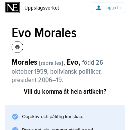
Uppslagsverket
Uppslagsverket
Logga in
Evo Morales
Morales
Evo,
,
född 26
[moraʹles]
oktober 1959, boliviansk politiker,
president 2006–19.
Vill du komma åt hela artikeln?
Evo Morales var Bolivias första president från
ursprungbefolkningen; han tillhör
aymara
. Han invaldes i parlamentet 1997, men
Objektiv och pålitlig kunskap.
uteslöts 2002 efter anklagelser om att han låg