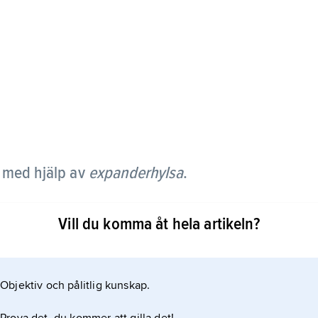
 med hjälp av
expanderhylsa
.
förankring för bergbultar i gruvor och
Vill du komma åt hela artikeln?
anderbult används också som förankring för
hylsan anbringas på någon av de gängade ändarna
ulten vrids expanderar hylsan genom kilverkan mot
Objektiv och pålitlig kunskap.