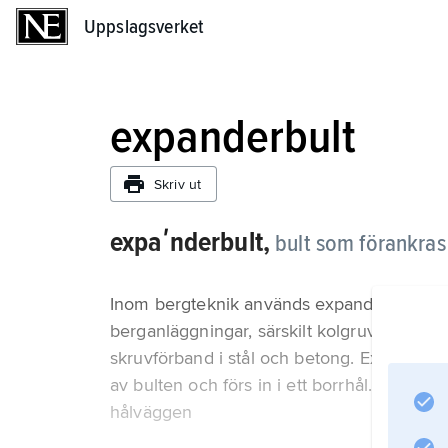
Uppslagsverket
Uppslagsverket
expanderbult
Skriv ut
expaʹnderbult,
bult som förankras
Inom bergteknik används expanderbult som 
berganläggningar, särskilt kolgruvor. Exp
skruvförband i stål och betong. Expander
av bulten och förs in i ett borrhål. När b
hålväggen