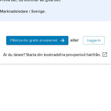
Prova det, du kommer att gilla det!
Marknadsledare i Sverige.
eller
Påbörja din gratis provperiod
Logga in
Är du lärare? Starta din kostnadsfria provperiod härifrån.