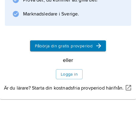
Prova det, du kommer att gilla det!
Marknadsledare i Sverige.
Påbörja din gratis provperiod
eller
Logga in
Är du lärare? Starta din kostnadsfria provperiod härifrån.