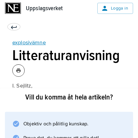
Uppslagsverket
Uppslagsverket
Logga in
explosivämne
Litteraturanvisning
I. Sejlitz,
Explosivämneskunskap
Vill du komma åt hela artikeln?
(1987).
Objektiv och pålitlig kunskap.
Information om artikeln