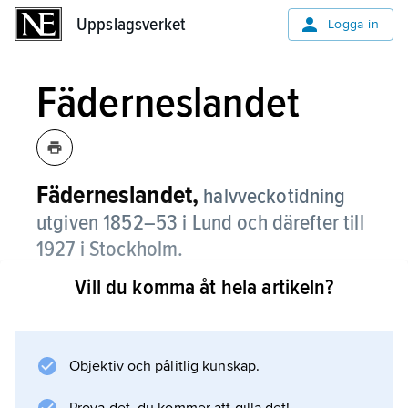
Uppslagsverket
Uppslagsverket
Logga in
Fäderneslandet
Fäderneslandet,
halvveckotidning
utgiven 1852–53 i Lund och därefter till
1927 i Stockholm.
Vill du komma åt hela artikeln?
Fäderneslandet uppmärksammades tidigt för
sin radikala hållning och fräna polemik, men
blev också ökänd som skandaltidning. Under
1800-talets sista decennier spelade tidningen
Objektiv och pålitlig kunskap.
en viss politisk roll genom sin antibyråkratiska