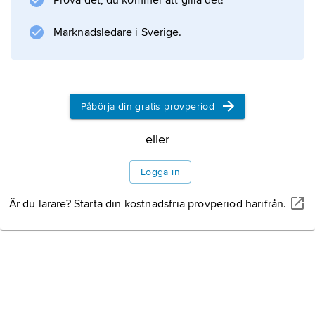
Prova det, du kommer att gilla det!
och antikapitalistiska opinionsbildning och
hade då en betydande spridning (cirka 15 000
Marknadsledare i Sverige.
ex. på 1870-talet). På senare år präglades
Fäderneslandets innehåll i allt högre
Påbörja din gratis provperiod
Information om artikeln
eller
Logga in
Är du lärare? Starta din kostnadsfria provperiod härifrån.