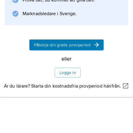
Prova det, du kommer att gilla det!
Marknadsledare i Sverige.
Information om artikeln
Påbörja din gratis provperiod
eller
Logga in
Är du lärare? Starta din kostnadsfria provperiod härifrån.