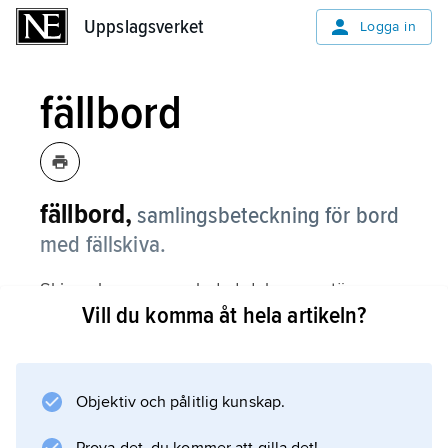
Uppslagsverket
Uppslagsverket
Logga in
fällbord
fällbord,
samlingsbeteckning för bord
med fällskiva.
Skivan kan vara en ledad del av en större
Vill du komma åt hela artikeln?
bordsskiva eller utgöra hela skivan. Till
fällbord av den förra konstruktionen hör t.ex.
spelbord och slagbord, till den senare
vändbordet.
Objektiv och pålitlig kunskap.