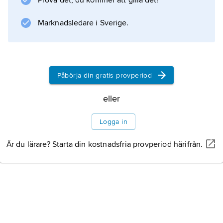
Prova det, du kommer att gilla det!
Marknadsledare i Sverige.
Information om artikeln
Påbörja din gratis provperiod
eller
Logga in
Är du lärare? Starta din kostnadsfria provperiod härifrån.