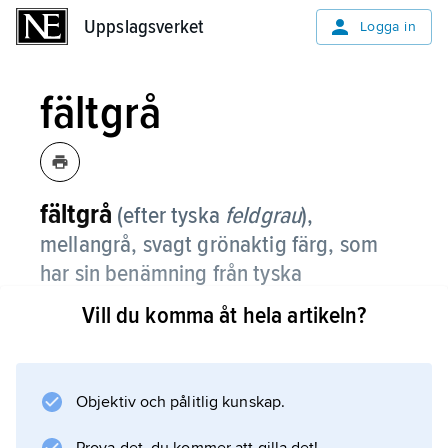
Uppslagsverket
Uppslagsverket
Logga in
fältgrå
fältgrå
(efter tyska
feldgrau
),
mellangrå, svagt grönaktig färg, som
har sin benämning från tyska
fältuniformer under första världskriget.
Vill du komma åt hela artikeln?
I svenska armén kom en fältgrå uniform i bruk
redan 1910. Numera används ordet som
färgbeteckning inom bl.a. modebranschen.
Objektiv och pålitlig kunskap.