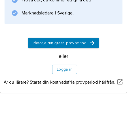
Prova det, du kommer att gilla det!
blomskaften, som bär tre s.k. svepeblad med
Marknadsledare i Sverige.
Information om artikeln
Påbörja din gratis provperiod
eller
Logga in
Är du lärare? Starta din kostnadsfria provperiod härifrån.