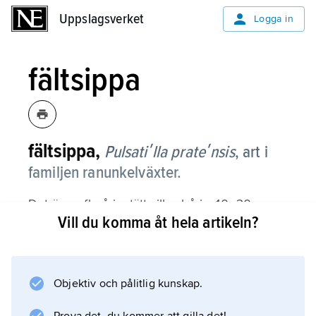
Uppslagsverket
Uppslagsverket
Logga in
fältsippa
fältsippa,
Pulsatiʹlla prateʹnsis
,
art i
familjen ranunkelväxter.
Det är en flerårig, tätt silkeshårig, 10–30 cm
Vill du komma åt hela artikeln?
hög ört med kraftig pålrot, som kan bli 50 cm
lång och som upptill övergår i en kraftig,
grenig jordstam, från vilken de tredubbelt
parbladiga bladen utgår; de utvecklas först
Objektiv och pålitlig kunskap.
efter blomningen. Från jordstammen utgår