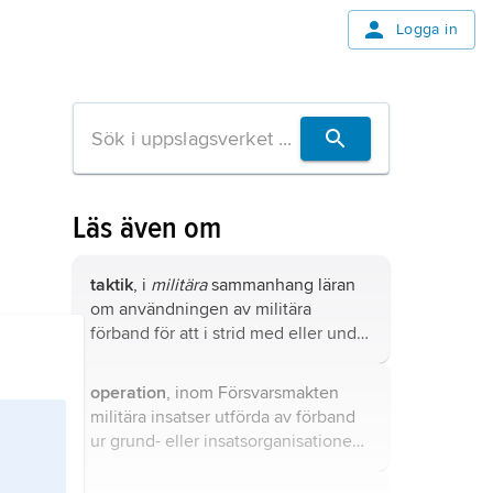
Logga in
Läs även om
taktik
, i
militära
sammanhang läran
om användningen av militära
förband för att i strid med eller under
annan motverkan från en
motståndare nå en lokal framgång,
operation
, inom Försvarsmakten
t.ex. att tillintetgöra, försvaga,
militära insatser utförda av förband
fördröja eller störa honom, att ta
ur grund- eller insatsorganisationen
eller hålla viktig terräng, att skydda
på militärstrategisk, operativ och
egen verksamhet eller anläggning
taktisk nivå.