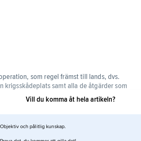
peration, som regel främst till lands, dvs.
 en krigsskådeplats samt alla de åtgärder som
tt möjliggöra och understödja dessa, i många
Vill du komma åt hela artikeln?
.
krigsskådeplats under ett år (en säsong).
Objektiv och pålitlig kunskap.