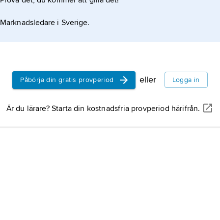
Prova det, du kommer att gilla det!
Marknadsledare i Sverige.
eller
Påbörja din gratis provperiod
Logga in
Är du lärare? Starta din kostnadsfria provperiod härifrån.