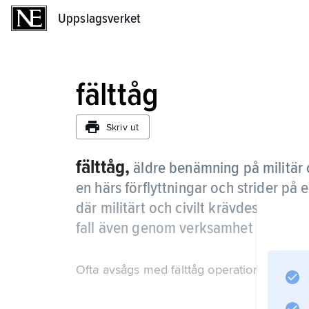
Uppslagsverket
Uppslagsverket
fälttåg
Skriv ut
fälttåg,
äldre benämning på militär o
en härs förflyttningar och strider på
där militärt och civilt krävdes för a
fall även genom verksamhet till sjöss
Ofta avsågs med fälttåg operationer på en 