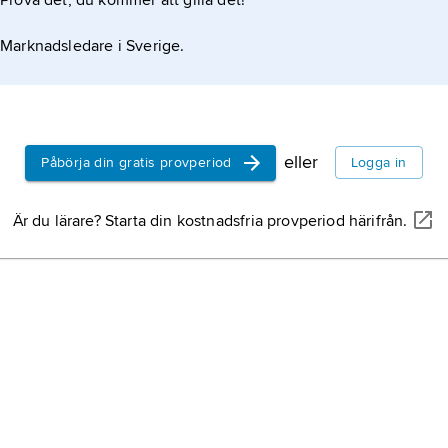
Prova det, du kommer att gilla det!
kriminalvår
organisation
Marknadsledare i Sverige.
fängelsestr
övervaknin
och villkorl
Köpenham
huvudstad 
eller
Påbörja din gratis provperiod
Logga in
romersk ko
Rom och i d
Är du lärare? Starta din kostnadsfria provperiod härifrån.
Nederländ
Nordvästeu
Rom
, itali
Italien och
utbildningsp
benämning p