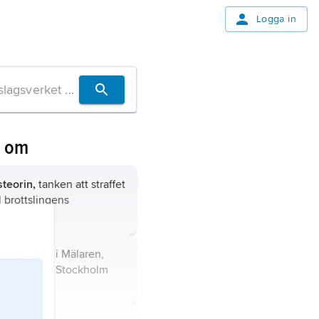
Logga in
n om
steorin,
tanken att straffet
ll brottslingens
n,
bergig ö i Mälaren,
 Södermalm i Stockholm
undet.