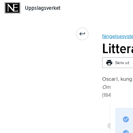
Uppslagsverket
Uppslagsverket
fängelsesys
Litte
Skriv ut
Oscar I, kung
Om straff och
(1840);
Infor