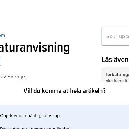
tem
raturanvisning
Läs äve
förbättring
 av Sverige,
ska tjäna ti
 straffanstalter
förbättring.
Vill du komma åt hela artikeln?
Långholme
skild från
genom Påls
Objektiv och pålitlig kunskap.
mation om artikeln