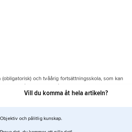
 (obligatorisk) och tvåårig fortsättningsskola, som kan
alet elever går nio eller tio år. Kursplaner och läromedel
Vill du komma åt hela artikeln?
r nu anpassats till färöiska förhållanden. Danska som
Objektiv och pålitlig kunskap.