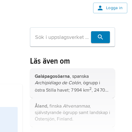
Logga in
Läs även om
Galápagosöarna
, spanska
Archipiélago de Colón
, ögrupp i
2
östra Stilla havet; 7 994 km
, 24 700
invånare (2010).
Åland,
finska
Ahvenanmaa
,
självstyrande ögrupp samt landskap i
Östersjön, Finland.