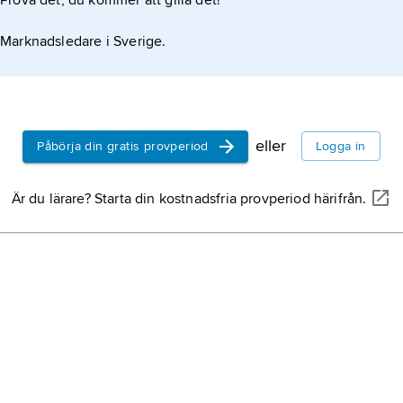
Prova det, du kommer att gilla det!
Marknadsledare i Sverige.
eller
Påbörja din gratis provperiod
Logga in
Är du lärare? Starta din kostnadsfria provperiod härifrån.