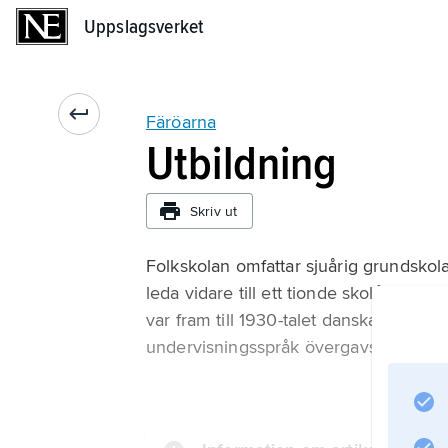
Uppslagsverket
Uppslagsverket
Färöarna
Utbildning
Skriv ut
Folkskolan omfattar sjuårig grundskola
leda vidare till ett tionde skolår; flert
var fram till 1930-talet danska men ha
undervisningsspråk övergavs 1938.