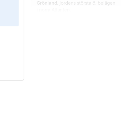
Grönland,
jordens största ö, belägen
i norra Atlanten.
Salomonöarna,
stat i västra Stilla
havet, öster om Nya Guinea.
Samoa,
till 1997
Västsamoa
, stat i
Polynesien i sydvästra Stilla havet, 2
600 km nordöst om Nya Zeeland.
Kiribati
, stat i Stilla havet, cirka 4
500 km nordöst om Australien.
Mauritius,
stat i Indiska oceanen.
Vanuatu
, före 1980
Nya Hebriderna
,
stat i Melanesien i sydvästra Stilla
havet.