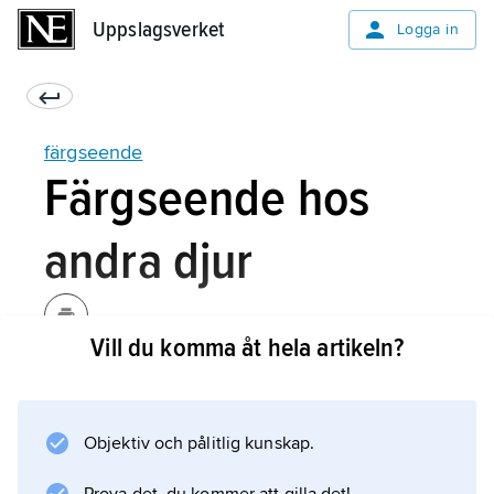
Uppslagsverket
Uppslagsverket
Logga in
färgseende
Färgseende hos
andra djur
Vill du komma åt hela artikeln?
Vissa djur har färre olika synpigment än
människan och kan därmed urskilja färre
färgnyanser (jämför
Objektiv och pålitlig kunskap.
färgblindhet
). Utpräglat nattaktiva arter och djuphavsdjur