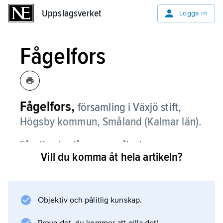
Uppslagsverket
Uppslagsverket
Logga in
Fågelfors
Fågelfors,
församling i Växjö stift,
Högsby kommun, Småland (Kalmar län).
Fågelfors består av en småbruten,
Vill du komma åt hela artikeln?
glesbebodd skogsbygd, som i öster når fram
till Emån.
Objektiv och pålitlig kunskap.
Information om artikeln