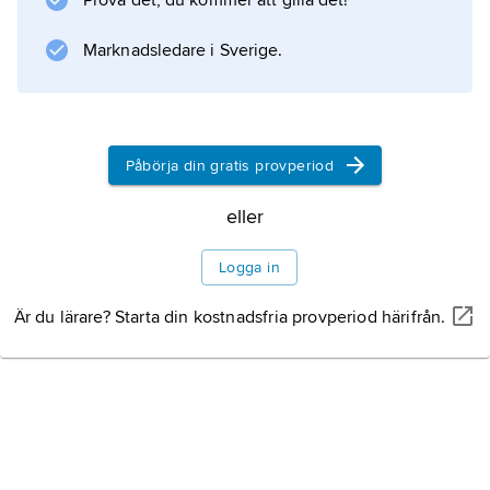
Prova det, du kommer att gilla det!
Marknadsledare i Sverige.
Påbörja din gratis provperiod
eller
Logga in
Är du lärare? Starta din kostnadsfria provperiod härifrån.