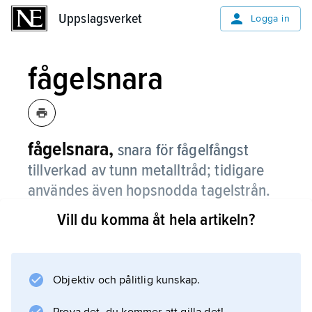
Uppslagsverket
Uppslagsverket
Logga in
fågelsnara
fågelsnara,
snara för fågelfångst
tillverkad av tunn metalltråd; tidigare
användes även hopsnodda tagelstrån.
Vill du komma åt hela artikeln?
I Sverige är endast snarning av ripa med vissa
förbehåll tillåten.
Objektiv och pålitlig kunskap.