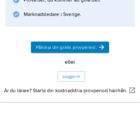
Prova det, du kommer att gilla det!
Marknadsledare i Sverige.
Påbörja din gratis provperiod
eller
Logga in
Är du lärare? Starta din kostnadsfria provperiod härifrån.