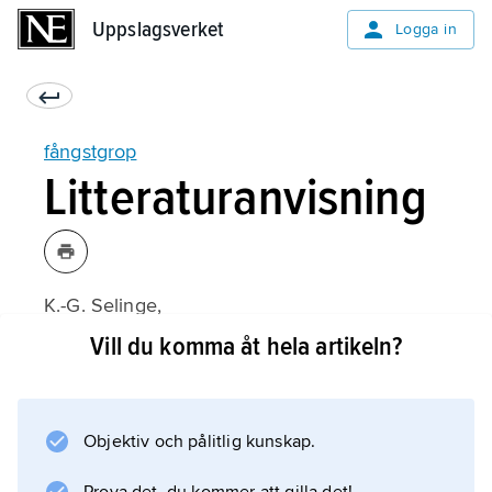
Uppslagsverket
Uppslagsverket
Logga in
fångstgrop
Litteraturanvisning
K.-G. Selinge,
Fångstgropar
Vill du komma åt hela artikeln?
, Fornvårdaren 12 (1974);
Objektiv och pålitlig kunskap.
Information om artikeln