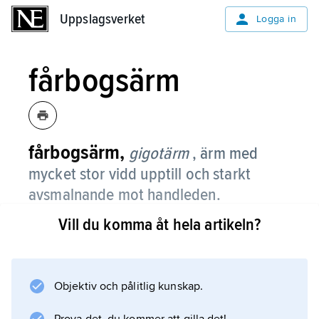
Uppslagsverket
Uppslagsverket
Logga in
fårbogsärm
fårbogsärm,
gigotärm
, ärm med
mycket stor vidd upptill och starkt
avsmalnande mot handleden.
Vill du komma åt hela artikeln?
Fårbogsärm var mode främst på 1830-talet
och förekom då i både mans- och
kvinnodräkter, i dammodet även under 1890-
talet.
Objektiv och pålitlig kunskap.