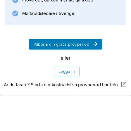
Prova det, du kommer att gilla det!
Marknadsledare i Sverige.
Information om artikeln
Påbörja din gratis provperiod
eller
Logga in
Är du lärare? Starta din kostnadsfria provperiod härifrån.