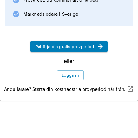
Prova det, du kommer att gilla det!
Marknadsledare i Sverige.
Påbörja din gratis provperiod
eller
Logga in
Är du lärare? Starta din kostnadsfria provperiod härifrån.