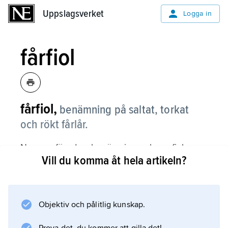
Uppslagsverket
Uppslagsverket
Logga in
fårfiol
fårfiol,
benämning på saltat, torkat
och rökt fårlår.
Numera föredras benämningen lammfiol.
Vill du komma åt hela artikeln?
Information om artikeln
Objektiv och pålitlig kunskap.