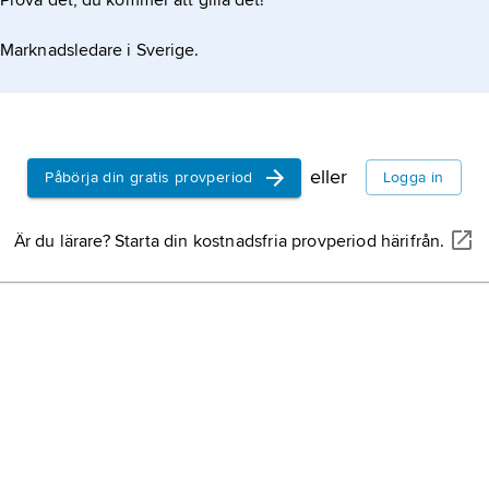
Prova det, du kommer att gilla det!
Marknadsledare i Sverige.
ernationellt
eller
Påbörja din gratis provperiod
Logga in
Är du lärare? Starta din kostnadsfria provperiod härifrån.