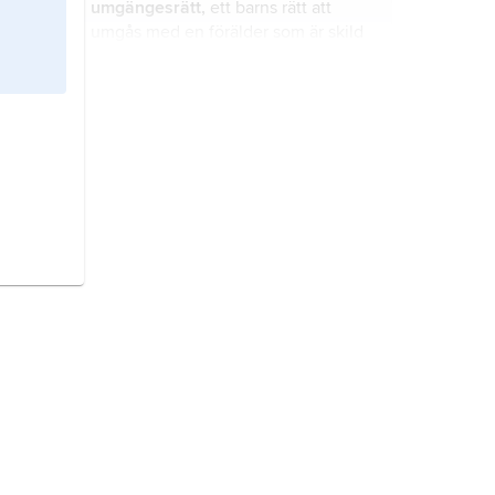
umgängesrätt,
ett barns rätt att
umgås med en förälder som är skild
från vårdnaden eller med annan
person som står barnet särskilt nära,
t.ex. en mor- eller farförälder eller en
vårdnad,
rättsligt begrepp för det
tidigare fosterförälder.
personliga förhållandet mellan ett
barn och dess föräldrar (eller andra
vårdnadshavare
).
ensamkommande barn,
person
under 18 år som anländer till Sverige
utan medföljande förälder eller
annan vårdnadshavare, i regel för att
söka internationellt skydd (
asyl
).
jämställdhet,
förhållande som
innebär att kvinnor och män har
samma rättigheter, skyldigheter och
möjligheter inom alla väsentliga
områden i livet.
välfärd,
mångtydigt begrepp som
ursprungligen avsåg graden av
medborgarnas välmående.