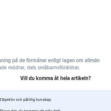
ing på de förmåner enligt lagen om allmän
nde mödrar, dels småbarnsföräldrar.
Vill du komma åt hela artikeln?
penning och tillfällig föräldrapenning (som
s föräldraledighet vid barns födelse). Dessa
n med dagersättning relaterat till den
Objektiv och pålitlig kunskap.
ed ett grundbelopp för personer utan inkomst.