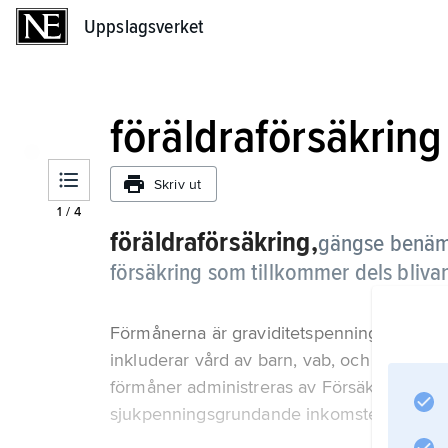
Uppslagsverket
Uppslagsverket
föräldraförsäkring
Skriv ut
1
/
4
föräldraförsäkring,
gängse benämn
försäkring som tillkommer dels bliva
Förmånerna är graviditetspenning, föräldra
inkluderar vård av barn, vab, och tio dagar
förmåner administreras av Försäkringskassa
sjukpenningsgrundande inkomsten, eller m