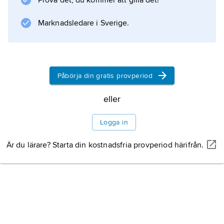
Prova det, du kommer att gilla det!
då man sökte formalisera relationen mellan
Gud och folket (så till exempel i Femte
Marknadsledare i Sverige.
Moseboken). Enligt kristen tro
Påbörja din gratis provperiod
Information om artikeln
eller
Logga in
Är du lärare? Starta din kostnadsfria provperiod härifrån.