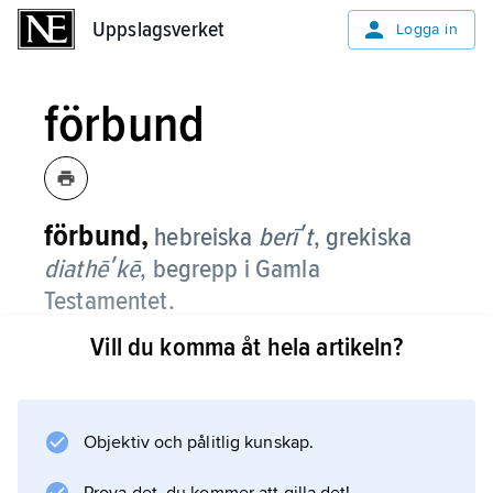
Uppslagsverket
Uppslagsverket
Logga in
förbund
förbund,
hebreiska
berīʹt
, grekiska
diathēʹkē
,
begrepp i Gamla
Testamentet.
Vill du komma åt hela artikeln?
Ett förbund kan upprättas inte bara mellan
människor utan också mellan Gud och
människor. Viktigast är förbundet mellan Gud
och Israel på berget Sinai; på 600-talet f.Kr.
Objektiv och pålitlig kunskap.
blev detta den dominerande tankemodellen