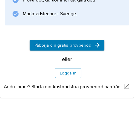
Prova det, du kommer att gilla det!
elasticitet
.
Marknadsledare i Sverige.
Information om artikeln
Påbörja din gratis provperiod
eller
Logga in
Är du lärare? Starta din kostnadsfria provperiod härifrån.