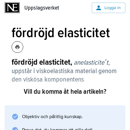
Uppslagsverket
Uppslagsverket
Logga in
fördröjd elasticitet
fördröjd elasticitet,
anelasticiteʹt
,
uppstår i viskoelastiska material genom
den viskösa komponentens
hastighetsberoende.
Vill du komma åt hela artikeln?
En pålagd spänning ger sålunda förutom en
momentan deformation en tidsberoende
krypning. Likaså sker en återgående krypning
Objektiv och pålitlig kunskap.
sedan den yttre spänningen släppt. Jämför