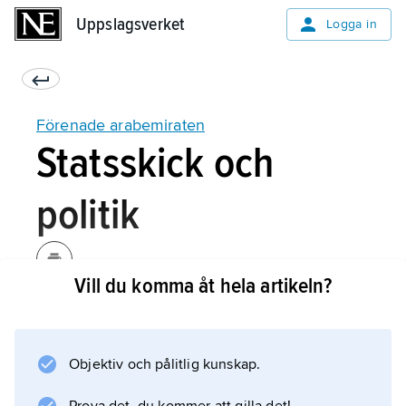
Uppslagsverket
Uppslagsverket
Logga in
Förenade arabemiraten
Statsskick och
politik
Vill du komma åt hela artikeln?
Federationen Förenade arabemiraten
utropades 1 december 1971 och består sedan
1972 av sju emirat: Abu Dhabi, Ajman, Dubai,
Objektiv och pålitlig kunskap.
Fujayra, Ras al-Khayma, Sharja och Umm al-
Qaywayn.