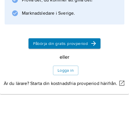
Prova det, du kommer att gilla det!
Statsskick
Marknadsledare i Sverige.
Politik
Påbörja din gratis provperiod
Information om artikeln
eller
Logga in
Är du lärare? Starta din kostnadsfria provperiod härifrån.