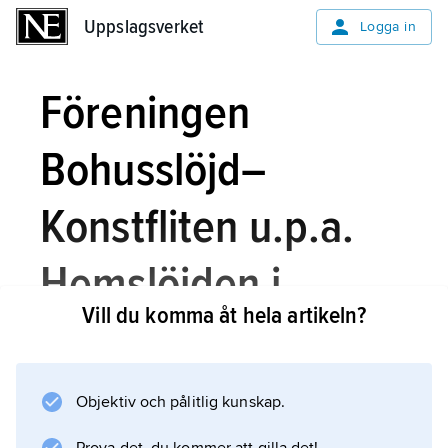
Uppslagsverket
Uppslagsverket
Logga in
Föreningen
Bohusslöjd–
Konstfliten u.p.a.
Hemslöjden i
Vill du komma åt hela artikeln?
Göteborgs och
Bohus Län
Objektiv och pålitlig kunskap.