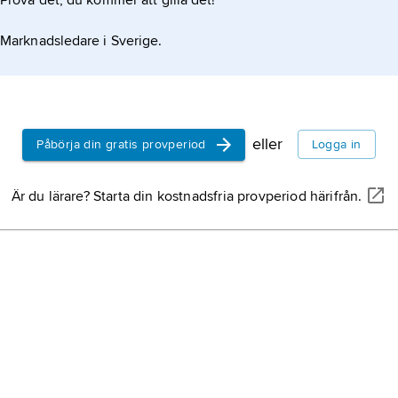
Prova det, du kommer att gilla det!
Marknadsledare i Sverige.
eller
Påbörja din gratis provperiod
Logga in
Är du lärare? Starta din kostnadsfria provperiod härifrån.