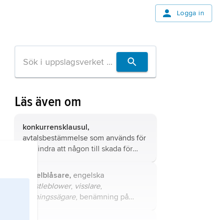
Logga in
Läs även om
konkurrensklausul,
avtalsbestämmelse som används för
att hindra att någon till skada för
annan utnyttjar sina kunskaper eller
sin erfarenhet i konkurrerande
visselblåsare,
engelska
affärsverksamhet.
whistleblower
,
visslare
,
sanningssägare
, benämning på
person som säger ifrån, ofta till
massmedier eller kontrollorgan, om