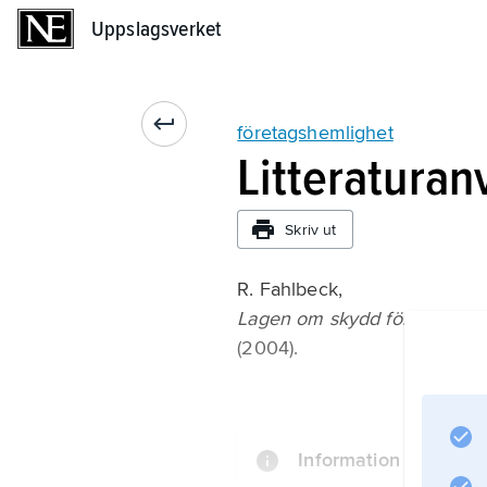
Uppslagsverket
Uppslagsverket
företagshemlighet
Litteraturan
Skriv ut
R. Fahlbeck,
Lagen om skydd för företags
(2004).
Information om artike