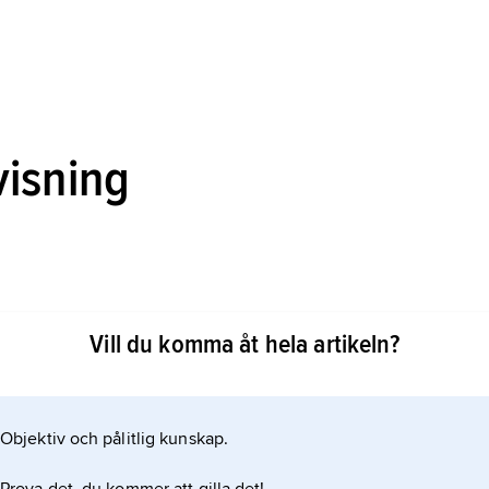
visning
hemligheter: En kommentar och rättsöversikter
Vill du komma åt hela artikeln?
Objektiv och pålitlig kunskap.
ln