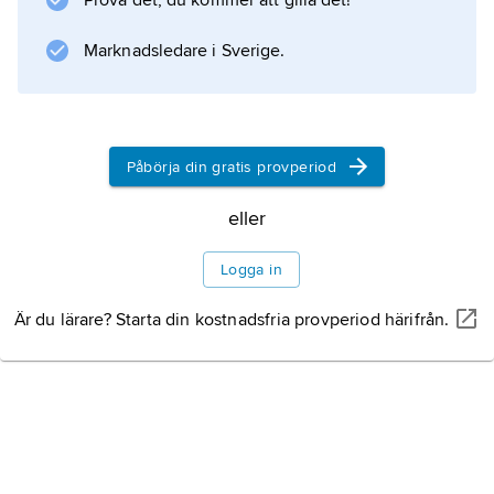
Prova det, du kommer att gilla det!
oxideras (förbrännas). Detta sker vid ca 500
Marknadsledare i Sverige.
°C. Dessa kolväten är lätta (t.ex. metan) och
förblir i gasfas även om
Påbörja din gratis provperiod
Information om artikeln
eller
Logga in
Är du lärare? Starta din kostnadsfria provperiod härifrån.