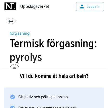
Uppslagsverket
Uppslagsverket
Logga in
förgasning
Termisk förgasning:
pyrolys
Vill du komma åt hela artikeln?
Pyrolys (torrdestillation) innebär att det fasta
organiska materialet upphettas i en atmosfär
som innehåller inget eller obetydligt med
Objektiv och pålitlig kunskap.
syre. Värme tillförs utifrån. Flyktiga ämnen
(främst olika kolväten) avgår då utan att