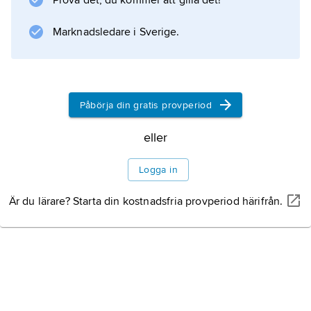
Prova det, du kommer att gilla det!
Information om artikeln
Marknadsledare i Sverige.
Påbörja din gratis provperiod
eller
Logga in
Är du lärare? Starta din kostnadsfria provperiod härifrån.