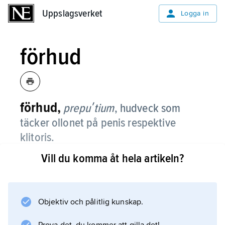
Uppslagsverket
Uppslagsverket
Logga in
förhud
förhud,
prepuʹtium
,
hudveck som
täcker ollonet på penis respektive
klitoris.
Vill du komma åt hela artikeln?
Förhuden består av en yttre och en inre del. I
utvecklat tillstånd motsvarar förhuden hos en
vuxen man cirka 65–100 kvadratcentimeter.
Objektiv och pålitlig kunskap.