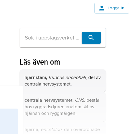
Logga in
Läs även om
hjärnstam,
truncus encephali
, del av
centrala nervsystemet.
centrala nervsystemet,
CNS
, består
hos ryggradsdjuren anatomiskt av
hjärnan
och
ryggmärgen
.
hjärna,
encefalon
, den överordnade