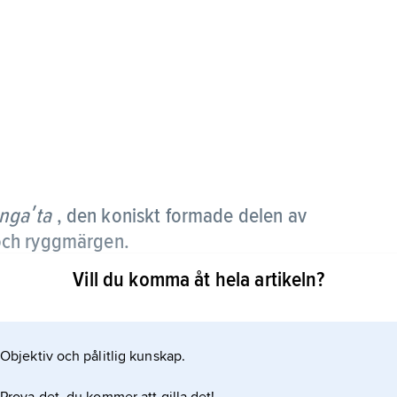
ngaʹta
, den koniskt formade delen av
och ryggmärgen.
Vill du komma åt hela artikeln?
hjärnan. I förlängda märgen passerar uppåt- och
ch från hjärnan. Här finns också viktiga centra för
kärnor, dvs. anhopningar av nervceller, som utgör
Objektiv och pålitlig kunskap.