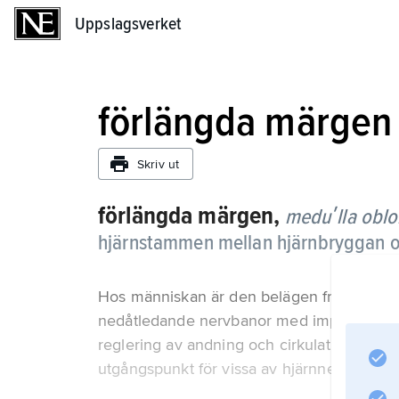
Uppslagsverket
Uppslagsverket
förlängda märgen
Skriv ut
förlängda märgen,
meduʹlla oblo
hjärnstammen mellan hjärnbryggan 
Hos människan är den belägen framför lill
nedåtledande nervbanor med impulser till o
reglering av andning och cirkulation samt 
utgångspunkt för vissa av hjärnnerverna.