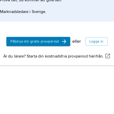
Prova det, du kommer att gilla det!
Marknadsledare i Sverige.
eller
Påbörja din gratis provperiod
Logga in
Är du lärare? Starta din kostnadsfria provperiod härifrån.