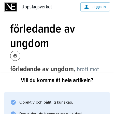
Uppslagsverket
Uppslagsverket
Logga in
förledande av
ungdom
förledande av ungdom,
brott mot
allmän ordning som består i att bland
Vill du komma åt hela artikeln?
barn och ungdom sprida skrift, bild eller
teknisk upptagning som genom sitt
innehåll kan verka förråande eller eljest
Objektiv och pålitlig kunskap.
medföra allvarlig fara för de ungas
sedliga fostran.