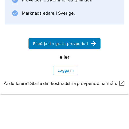
Prova det, du kommer att gilla det!
Någon åldersgräns anges inte i lagtexten,
Marknadsledare i Sverige.
men behovet av skydd upphör kring 18 års
ålder. Straffet är böter eller fängelse i högst
sex månader.
Påbörja din gratis provperiod
eller
Information om artikeln
Logga in
Är du lärare? Starta din kostnadsfria provperiod härifrån.