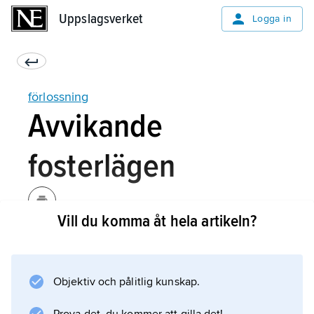
Uppslagsverket
Uppslagsverket
Logga in
förlossning
Avvikande
fosterlägen
Vill du komma åt hela artikeln?
En förutsättning för normal förlossning inom
rimlig tid är att fosterhuvudet, genom bl.a.
framåtböjning och rotation under passagen
Objektiv och pålitlig kunskap.
genom förlossningskanalen, anpassar sig till
det utrymme som finns. Bäst anpassning blir