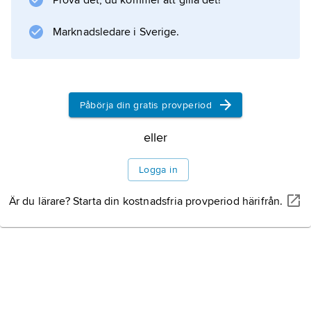
Prova det, du kommer att gilla det!
det om förlossningen sker i framstupa
Marknadsledare i Sverige.
kronbjudning. Om fostrets huvud inte är
framåtböjt, eller rentav bakåtböjt, kommer
andra partier än
Påbörja din gratis provperiod
eller
Information om artikeln
Logga in
Är du lärare? Starta din kostnadsfria provperiod härifrån.