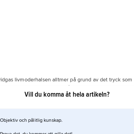
t
idgas livmoderhalsen alltmer på grund av det tryck som
oderhalsens övre del av hinnblåsan eller den fosterdel
Vill du komma åt hela artikeln?
 början av förlossningen kan livmoderhalsen vara
tern är 1–2 cm. Vid öppningsskedets slut har
Objektiv och pålitlig kunskap.