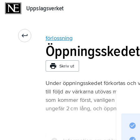
Uppslagsverket
Uppslagsverket
förlossning
Öppningsskede
Skriv ut
Under öppningsskedet förkortas och v
till följd av värkarna utövas mot livm
som kommer först, vanligen huvudet. I
ungefär 2 cm lång, och öppningsdiame