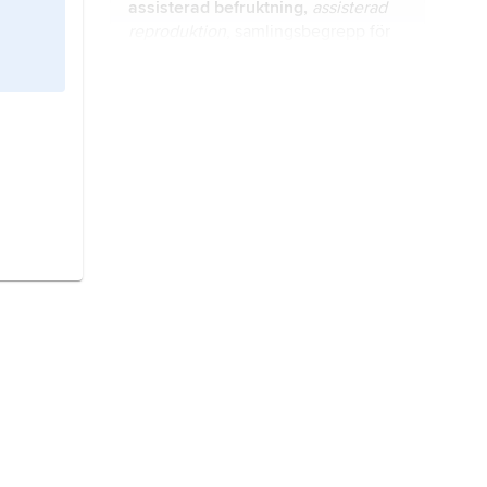
assisterad befruktning,
assisterad
fosterutveckling
.
reproduktion
, samlingsbegrepp för
befruktningsmetoder som utförs
delvis utanför kroppen.