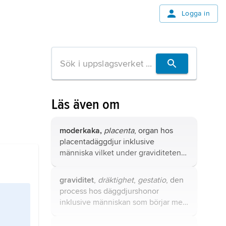
Logga in
Läs även om
moderkaka,
placenta
, organ hos
placentadäggdjur inklusive
människa vilket under graviditeten
överför bl.a. syre och näring från
modern till fostret och transporterar
graviditet
,
dräktighet
,
gestatio
, den
bort bl.a. koldioxid och
process hos däggdjurshonor
slaggprodukter som fostret bildar.
inklusive människan som börjar med
befruktning
och som avslutas med
födelsen (
förlossning
). Jämför