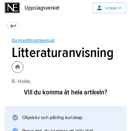
Uppslagsverket
Uppslagsverket
Logga in
förmedlingsteologi
Litteraturanvisning
R. Holte,
Die Vermittlungstheologie
Vill du komma åt hela artikeln?
(1964).
Objektiv och pålitlig kunskap.
Information om artikeln