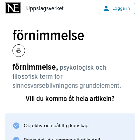
Uppslagsverket
Uppslagsverket
Logga in
förnimmelse
förnimmelse,
psykologisk och
filosofisk term för
sinnesvarseblivningens grundelement.
Vill du komma åt hela artikeln?
I sin tekniska betydelse förekommer uttrycket
först hos Kant, som klart insåg medvetandets
roll vid varseblivningen. Kant betraktar
varseblivningen som ett komplex av en av
Objektiv och pålitlig kunskap.
medvetandet tillhandahållen form och ett av