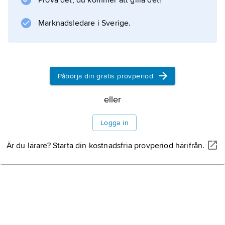
Prova det, du kommer att gilla det!
medvetandet oberoende material, de s.k.
förnimmelserna (tyska
Marknadsledare i Sverige.
Empfindungen
). I motsvarande betydelse har termen använts
också inom den fenomenologiska
Påbörja din gratis provperiod
eller
Information om artikeln
Logga in
Är du lärare? Starta din kostnadsfria provperiod härifrån.