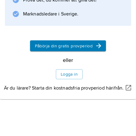
Prova det, du kommer att gilla det!
Marknadsledare i Sverige.
Påbörja din gratis provperiod
eller
Logga in
Är du lärare? Starta din kostnadsfria provperiod härifrån.