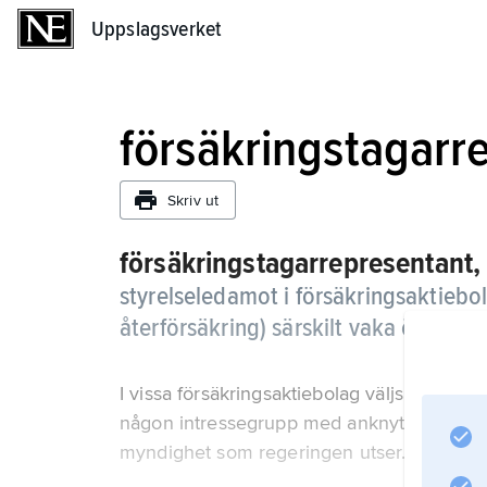
Uppslagsverket
Uppslagsverket
försäkringstagarr
Skriv ut
försäkringstagarrepresentant,
styrelseledamot i försäkringsaktieb
återförsäkring) särskilt vaka över at
I vissa försäkringsaktiebolag väljs represen
någon intressegrupp med anknytning till d
myndighet som regeringen utser.