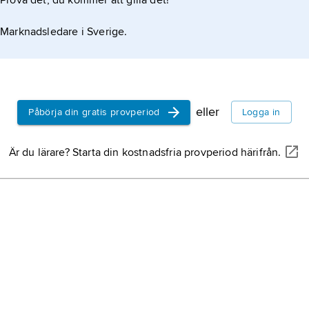
Prova det, du kommer att gilla det!
Marknadsledare i Sverige.
eller
Påbörja din gratis provperiod
Logga in
Är du lärare? Starta din kostnadsfria provperiod härifrån.