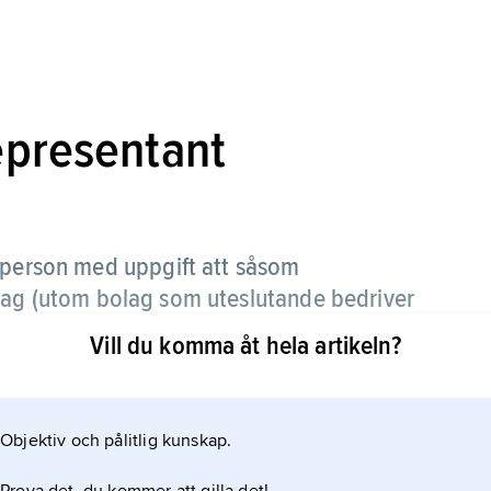
epresentant
person med uppgift att såsom
olag (utom bolag som uteslutande bedriver
t försäkringstagarnas intressen beaktas.
Vill du komma åt hela artikeln?
tanterna direkt av försäkringstagarna eller av
em; i andra förordnas de av regeringen eller av
Objektiv och pålitlig kunskap.