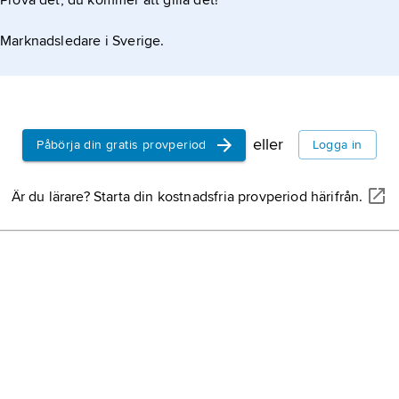
Prova det, du kommer att gilla det!
örlo
ln
ank
Marknadsledare i Sverige.
gal
för
frä
de 
eller
Påbörja din gratis provperiod
Logga in
kli
klin
Är du lärare? Starta din kostnadsfria provperiod härifrån.
spa
av 
bor
sty
for
båt
Nor
tve
kra