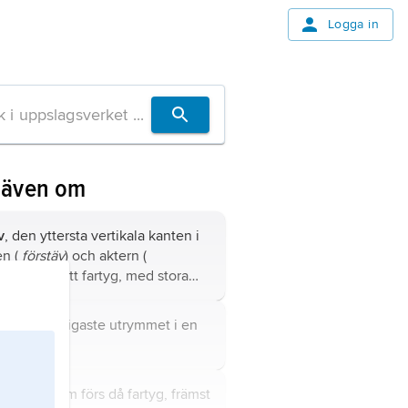
Logga in
 även om
v
, den yttersta vertikala kanten i
en (
förstäv
) och aktern (
erstäv
) på ett fartyg, med stora
iationer i form och utförande,
x. klipperstäv (jämför
pik,
det förligaste utrymmet i en
pperskepp
) och bulbstäv (jämför
.
b
).
s
, flagga som förs då fartyg, främst