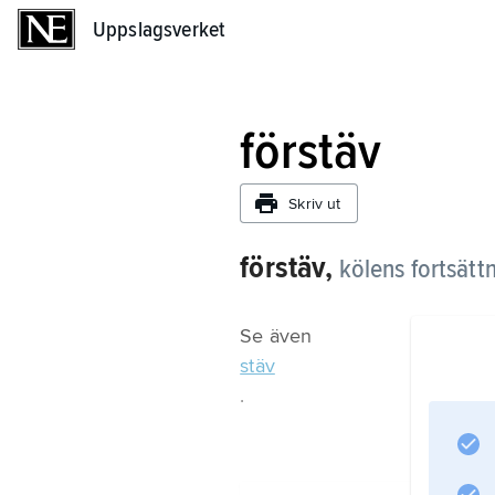
Uppslagsverket
Uppslagsverket
förstäv
Skriv ut
förstäv,
kölens fortsättn
Se även
stäv
.