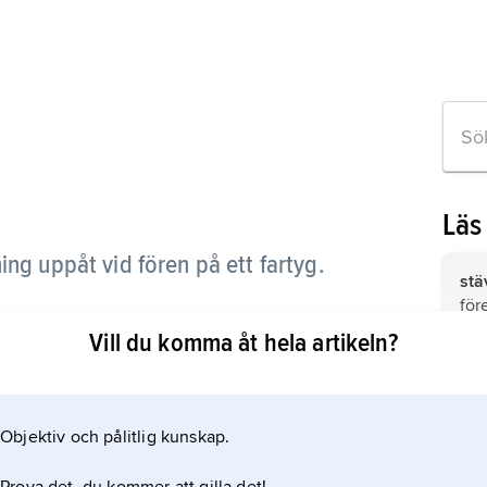
Läs
ing uppåt vid fören på ett fartyg.
stä
för
akt
Vill du komma åt hela artikeln?
var
t.e
för
kli
båt
bul
Objektiv och pålitlig kunskap.
gö